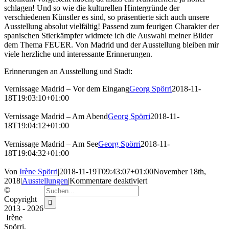
schlagen! Und so wie die kulturellen Hintergründe der
verschiedenen Künstler es sind, so präsentierte sich auch unsere
Ausstellung absolut vielfältig! Passend zum feurigen Charakter der
spanischen Stierkämpfer widmete ich die Auswahl meiner Bilder
dem Thema FEUER. Von Madrid und der Ausstellung bleiben mir
viele herzliche und interessante Erinnerungen.
Erinnerungen an Ausstellung und Stadt:
Vernissage Madrid – Vor dem Eingang
Georg Spörri
2018-11-
18T19:03:10+01:00
Vernissage Madrid – Am Abend
Georg Spörri
2018-11-
18T19:04:12+01:00
Vernissage Madrid – Am See
Georg Spörri
2018-11-
18T19:04:32+01:00
Von
Irène Spörri
|
2018-11-19T09:43:07+01:00
November 18th,
für
2018
|
Ausstellungen
|
Kommentare deaktiviert
Suche
Ateneo
©
nach:
de
Copyright
Madrid
2013 -
2026
Irène
Neueste Beiträge
Spörri,