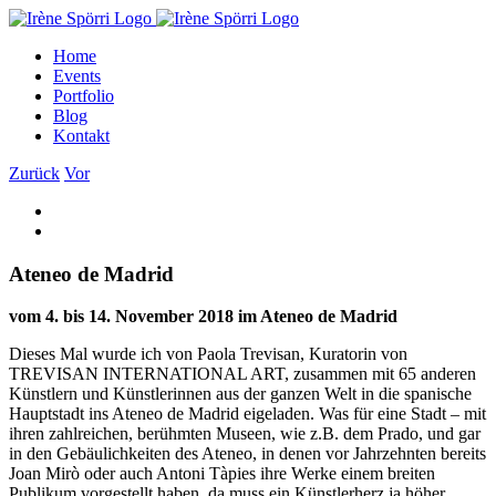
Zum
Inhalt
Home
springen
Events
Portfolio
Blog
Kontakt
Zurück
Vor
Ateneo de Madrid
vom 4. bis 14. November 2018 im Ateneo de Madrid
Dieses Mal wurde ich von Paola Trevisan, Kuratorin von
TREVISAN INTERNATIONAL ART, zusammen mit 65 anderen
Künstlern und Künstlerinnen aus der ganzen Welt in die spanische
Hauptstadt ins Ateneo de Madrid eigeladen. Was für eine Stadt – mit
ihren zahlreichen, berühmten Museen, wie z.B. dem Prado, und gar
in den Gebäulichkeiten des Ateneo, in denen vor Jahrzehnten bereits
Joan Mirò oder auch Antoni Tàpies ihre Werke einem breiten
Publikum vorgestellt haben, da muss ein Künstlerherz ja höher