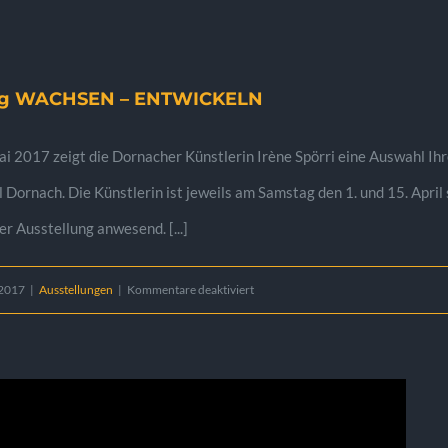
Ateneo
de
Madrid
ung WACHSEN – ENTWICKELN
ai 2017 zeigt die Dornacher Künstlerin Irène Spörri eine Auswahl 
ornach. Die Künstlerin ist jeweils am Samstag den 1. und 15. April 
r Ausstellung anwesend. [...]
für
 2017
|
Ausstellungen
|
Kommentare deaktiviert
Kunstausstellung
WACHSEN
–
ENTWICKELN