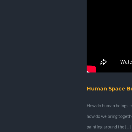
Human Space Be
How do human beings me
how do we bring togethe
painting around the [...]