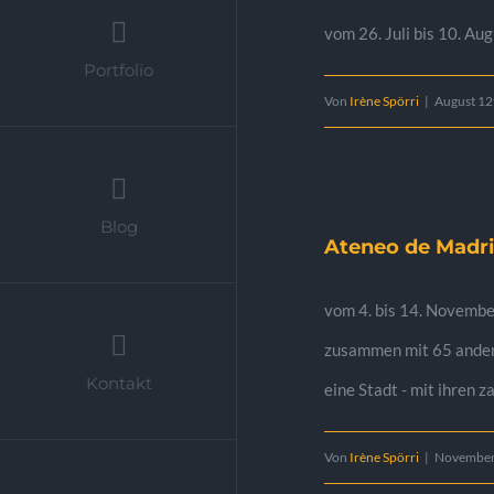
vom 26. Juli bis 10. A
Portfolio
Von
Irène Spörri
|
August 12
Blog
Ateneo de Madr
vom 4. bis 14. Novemb
zusammen mit 65 andere
Kontakt
eine Stadt - mit ihren z
Von
Irène Spörri
|
November