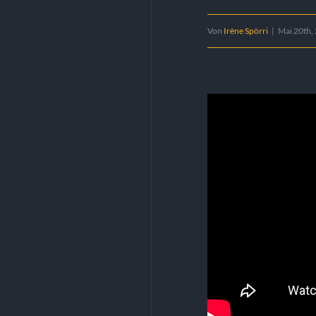
Von
Irène Spörri
|
Mai 20th,