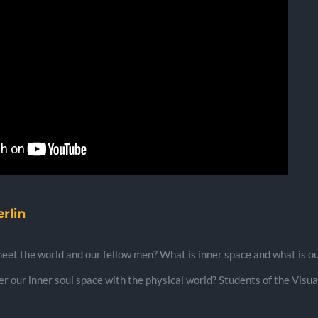
rlin
et the world and our fellow men? What is inner space and what is 
r our inner soul space with the physical world? Students of the Visu