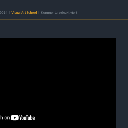
für
 2014
|
Visual Art School
|
Kommentare deaktiviert
Human
Space
Berlin