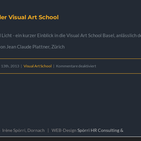
er Visual Art School
 Licht - ein kurzer Einblick in die Visual Art School Basel, anlässli
on Jean Claude Plattner, Zürich
für
 13th, 2013
|
Visual Art School
|
Kommentare deaktiviert
Besuchstag
an
der
Visual
Art
 Irène Spörri, Dornach | WEB-Design
Spörri HR Consulting &
School