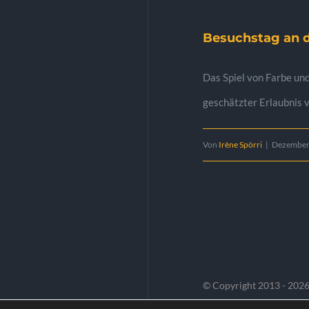
Besuchstag an d
Das Spiel von Farbe und
geschätzter Erlaubnis v
Von
Irène Spörri
|
Dezember
© Copyright 2013 -
2026