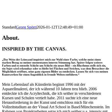
Standard
Georg Spörri
2026-01-12T12:48:49+01:00
About.
INSPIRED BY THE CANVAS.
„Das Weiss der Leinwand inspiriert mich zur Wahl einer Farbe, welche meist einen
starken Bezug zu meiner momentanen inneren Stimmung hat. Später folgen weitere
Farben und es entsteht Schicht um Schicht ein neues Bild – ein Rhythmus stellt sich ein,
ein Sujet wird erkennbar oder es bleibt bei Flächen und Strichen, was dem Betrachter die
Möglichkeit eröffnet, seine ganz eigenen Bilder zu entdecken. Lassen Sie sich von meinen
Kunstwerken für einen Augenblick in fremde Welten entführen.“
Mein Lebenslauf als Künstlerin beginnt 1996 mit der
Aquarellmalerei, der ich während 10 Jahren treu blieb. 2006
entdeckte ich die Acryltechnik, die ich seither in verschiedenen
Kursen und Schulen vertieft habe. 2011 suchte ich eine neue
Herausforderung in der Kunst und entschloss mich für ein
Vollzeitstudium an der Visual Art School in Basel/Münchenstein. Im
Rahmen von Projektarbeiten setze ich mich seither u.a. intensiv mit