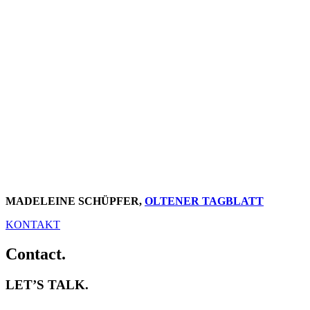
“Irène Spörris Bilder sind von faszinierender
Ausstrahlung. Farben bedeuten ihr alles. Sie
weiss um die symbolische Bedeutung der
Farben, der Farbkontraste, um die
Befindlichkeiten, um das Emotionale, das mit
Farben beeinflusst und hervorgerufen werden
kann.”
MADELEINE SCHÜPFER,
OLTENER TAGBLATT
KONTAKT
Contact.
LET’S TALK.