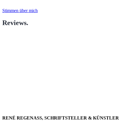
Stimmen über mich
Reviews.
MAKE A DIFFERENCE.
“Manchmal erinnern die Variationen an die
verträumten Farbnuancen eines William Turner.
Es entstehen so Bilder von einer irrealen
Luzidität. Der Betrachter, die Betrachterin,
findet darin einen Kosmos besonderer Art,
ebenso die Freiheit eigener Interpretation.”
RENÉ REGENASS, SCHRIFTSTELLER & KÜNSTLER