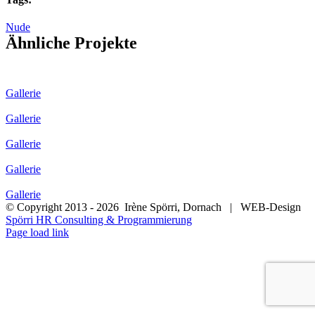
Nude
Ähnliche Projekte
Gallerie
Gallerie
Gallerie
Gallerie
Gallerie
© Copyright 2013 -
2026 Irène Spörri, Dornach | WEB-Design
Spörri HR Consulting & Programmierung
Facebook
Page load link
Nach
oben