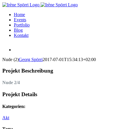
Zum
Inhalt
Home
springen
Events
Portfolio
Blog
Kontakt
Nude (2)
Georg Spörri
2017-07-01T15:34:13+02:00
Projekt Beschreibung
Nude 2/4
Projekt Details
Kategorien:
Akt
Tags: