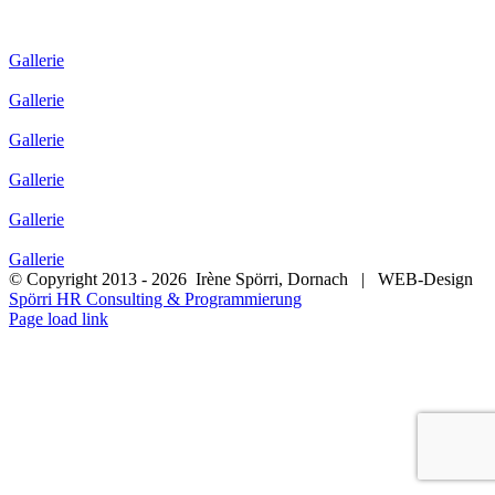
Gallerie
Gallerie
Gallerie
Gallerie
Gallerie
Gallerie
© Copyright 2013 -
2026 Irène Spörri, Dornach | WEB-Design
Spörri HR Consulting & Programmierung
Facebook
Page load link
Nach
oben