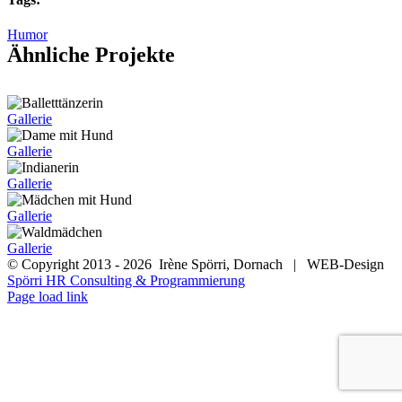
Humor
Ähnliche Projekte
Gallerie
Gallerie
Gallerie
Gallerie
Gallerie
© Copyright 2013 -
2026 Irène Spörri, Dornach | WEB-Design
Spörri HR Consulting & Programmierung
Facebook
Page load link
Nach
oben